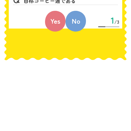
自称コーヒー通である
1
Yes
No
/3