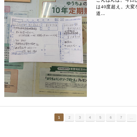
は40度超え。大
道...
1
2
3
4
5
6
7
…