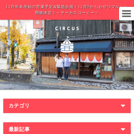
12月年末年始の営業予定&緊急企画！12月7からおやつマルシェ
開催決定！～サーカスコーヒー～
カテゴリ
最新記事