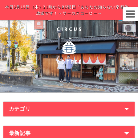
本日5月15日（木）21時からBS朝日「あなたの知らない京都旅」
放送です！～サーカスコーヒー～
カテゴリ
最新記事