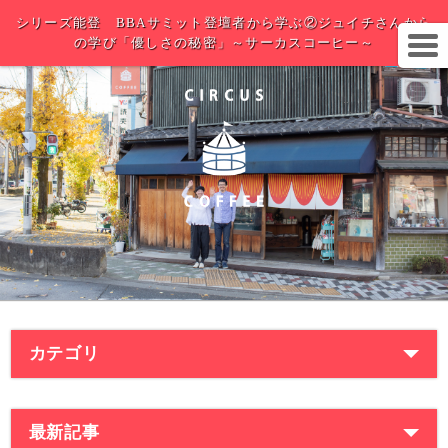
シリーズ能登 BBAサミット登壇者から学ぶ②ジュイチさんから
の学び「優しさの秘密」～サーカスコーヒー～
カテゴリ
最新記事