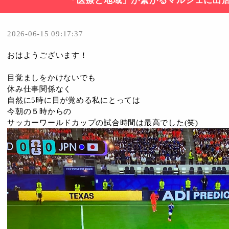
「医療と地域」が繋がるマルシェに出
2026-06-15 09:17:37
おはようございます！
目覚ましをかけないでも
休み仕事関係なく
自然に5時に目が覚める私にとっては
今朝の５時からの
サッカーワールドカップの試合時間は最高でした(笑)