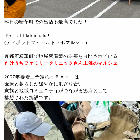
昨日の精華町での出店も最高でした！
tPot field lab mache!
(ティポットフィールドラボマルシェ）
京都府精華町で地域密着型の医療を展開されている
たけうちファミリークリニックさん主催のマルシェ。
2027年春着工予定のｔＰｏｔ は
医療と暮らしが緩やかに混ざり合い
家族と地域コミュニティがつながる拠点として
構想された施設です。