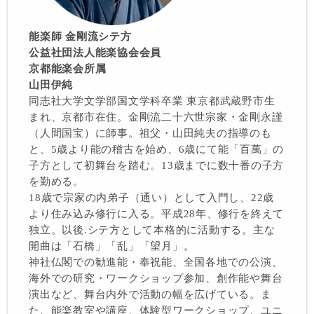
能楽師
金剛流シテ方
公益社団法人能楽協会会員
京都能楽会所属
山田伊純
同志社大学文学部国文学科卒業 東京都武蔵野市生
まれ、京都市在住。金剛流二十六世宗家・金剛永謹
（人間国宝）に師事。祖父・山田純夫の指導のも
と、5歳より能の稽古を始め、6歳にて能「百萬」の
子方として初舞台を踏む。13歳までに数十番の子方
を勤める。
18歳で宗家の内弟子（通い）として入門し、22歳
より住み込み修行に入る。平成28年、修行を終えて
独立。以後.シテ方として本格的に活動する。主な
開曲は「石橋」「乱」「望月」。
神社仏閣での勧進能・奉祝能、全国各地での公演、
海外での研究・ワークショップ参加、創作能や舞台
演出など、舞台内外で活動の幅を広げている。ま
た、能楽教室や講座、体験型ワークショップ、ユニ