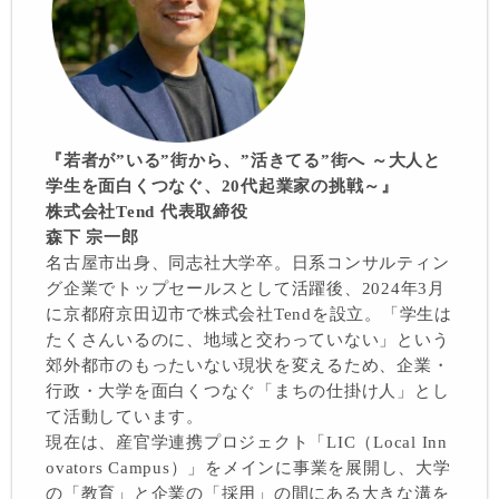
『若者が”いる”街から、”活きてる”街へ ～大人と
学生を面白くつなぐ、20代起業家の挑戦～』
株式会社Tend 代表取締役
森下 宗一郎
名古屋市出身、同志社大学卒。日系コンサルティン
グ企業でトップセールスとして活躍後、2024年3月
に京都府京田辺市で株式会社Tendを設立。「学生は
たくさんいるのに、地域と交わっていない」という
郊外都市のもったいない現状を変えるため、企業・
行政・大学を面白くつなぐ「まちの仕掛け人」とし
て活動しています。
現在は、産官学連携プロジェクト「LIC（Local Inn
ovators Campus）」をメインに事業を展開し、大学
の「教育」と企業の「採用」の間にある大きな溝を