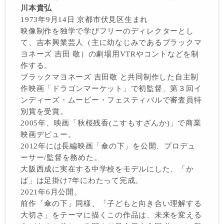
川本貴弘
1973年9月14日 京都市伏見区生まれ
映像制作を独学で学びフリーのディレクターとし
て、吉本興業芸人（主に幼なじみであるブラックマ
ヨネーズ 吉田 敬）の劇場用VTRやコントなどを制
作する。
ブラックマヨネーズ 吉田敬 と共同制作した自主制
作映画「ドラゴンマーケット」で初監督、第３回イ
ンディーズ・ムービー・フェスティバルで審査員特
別賞を受賞。
2005年、映画「秋桜残香(こすもすざんか)」で商業
映画デビュー。
2012年には長編映画「傘の下」を公開、プロデュ
ーサー/監督を務めた。
大阪西成に実在する中学校をモデルにした、「か
ば」は足掛け7年にわたって完成。
2021年6月公開。
前作「傘の下」同様、「子どもと向き合い理解する
大切さ」をテーマに描くこの作品は、未来を変える