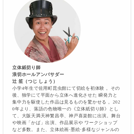
立体紙切り師
浪切ホールアンバサダー
辻 笙（つじ しょう）
小学4年生で佐用町昆虫館にて切絵を初体験 。その
後、独学にて平面から立体へ進化させた 瞬発力と
集中力を駆使した作品は見るものを驚かせる 。202
0年より、落語の色物唯一の《立体紙切り師》とし
て、大阪天満天神繁昌亭、神戸喜楽館に出演。舞台
や映画「かば」出演、作品展示や ワークショップ
など多数。また、立体絵画·墨絵·多様なジャンルの