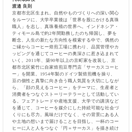
渡邉 良則
京都市北区生まれ。自然やものづくりへの深い関心
をルーツに、大学卒業後は「世界を股にかける真珠
職人」を志し、真珠養殖の世界へ。インドネシア・
ティモール島で約2年間勤務したのち帰国し、夢を
断念。人生の新たな方向性を模索する中で、偶然の
ご縁からコーヒー焙煎工場に携わり、品質管理やカ
ッピングを通じてコーヒーの奥深さに惹き込まれて
いく。2011年、築90年以上の京町家を改装し、京
都市北区紫竹に自家焙煎豆専門店「サーカスコーヒ
ー」を開業。1954年製のドイツ製焙煎機を操り、
豆の個性と真摯に向き合う職人気質を大切にしなが
ら、「顔の見えるコーヒー」をテーマに、生産者と
消費者をつなぐストーリーテラーとして活動してい
る。フェアトレードや産地支援、大学での講演など
を通じて、コーヒーを媒介にした持続可能な社会づ
くりにも尽力。風味だけでなく、その背景にある人
や土地の想いまで届けることを目指し、一杯のコー
ヒーに人と人をつなぐ「円＝サーカス」を描き続け