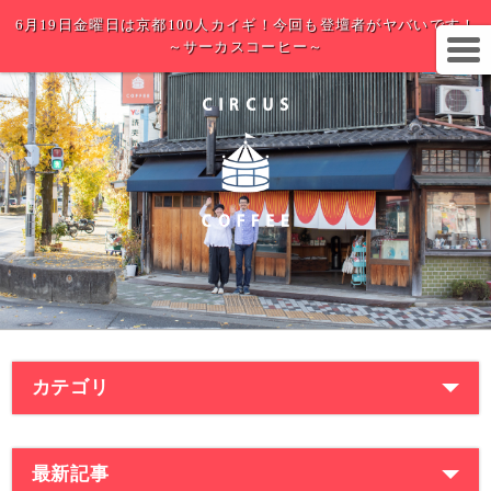
6月19日金曜日は京都100人カイギ！今回も登壇者がヤバいです！
～サーカスコーヒー～
カテゴリ
最新記事