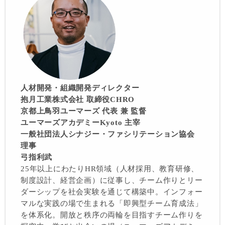
人材開発・組織開発ディレクター
抱月工業株式会社 取締役CHRO
京都上鳥羽ユーマーズ 代表 兼 監督
ユーマーズアカデミーKyoto 主宰
一般社団法人シナジー・ファシリテーション協会
理事
弓指利武
25年以上にわたりHR領域（人材採用、教育研修、
制度設計、経営企画）に従事し、チーム作りとリー
ダーシップを社会実験を通じて構築中。インフォー
マルな実践の場で生まれる「即興型チーム育成法」
を体系化。開放と秩序の両輪を目指すチーム作りを