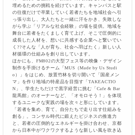
埋めるための挑戦を続けています。キャンパスと駅
の往復だけで卒業していく若者たちを地域社会へ引
っ張り出し、大人たちと一緒に汗をかき、失敗しな
がら学ぶ「リアルな社会経験」の場を提供。地域を
舞台に若者をたくましく育て上げ、そこで圧倒的に
成長した人材を、想いに共感する企業へと繋いでい
く??そんな「人が育ち、社会へ羽ばたく」新しい人
材循環の仕組みを創り出しています。
ほかにも、FM802の大型フェス等の映像・デザイン
制作を手掛けるチーム「MUS（Made by Us Studi
o）」をはじめ、放置竹林を切り開いて「国産メン
マ」を作り地域の特産品を目指す「TAKEACTIO
N」、学生たちだけで黒字経営に挑む「Cafe & Bar
龍馬館」のオーナーなど、「オモロそう！」を体現
するユニークな実践の場を次々と形にしています。
「若者を集め、育て、自分たちで走り出す仕組みを
創る」。コンサル時代に鍛えたビジネスの推進力
と、若者の圧倒的なエネルギーを掛け合わせ、京都
から日本中がワクワクするような新しい風を吹き込