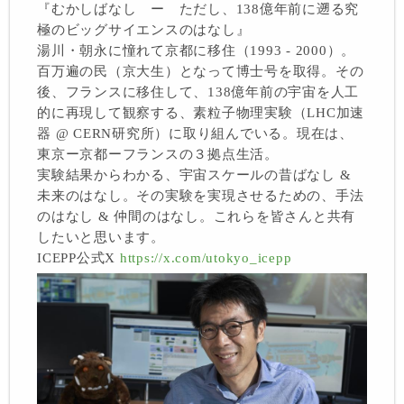
『むかしばなし ー ただし、138億年前に遡る究
極のビッグサイエンスのはなし』
湯川・朝永に憧れて京都に移住（1993 - 2000）。
百万遍の民（京大生）となって博士号を取得。その
後、フランスに移住して、138億年前の宇宙を人工
的に再現して観察する、素粒子物理実験（LHC加速
器 @ CERN研究所）に取り組んでいる。現在は、
東京ー京都ーフランスの３拠点生活。
実験結果からわかる、宇宙スケールの昔ばなし &
未来のはなし。その実験を実現させるための、手法
のはなし & 仲間のはなし。これらを皆さんと共有
したいと思います。
ICEPP公式X
https://x.com/utokyo_icepp