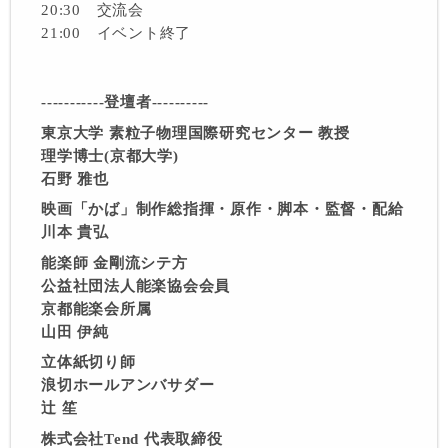
20:30 交流会
21:00 イベント終了
-----------登壇者----------
東京大学 素粒子物理国際研究センター 教授
理学博士(京都大学)
石野 雅也
映画「かば」制作総指揮・原作・脚本・監督・配給
川本 貴弘
能楽師 金剛流シテ方
公益社団法人能楽協会会員
京都能楽会所属
山田 伊純
立体紙切り師
浪切ホールアンバサダー
辻 笙
株式会社Tend 代表取締役