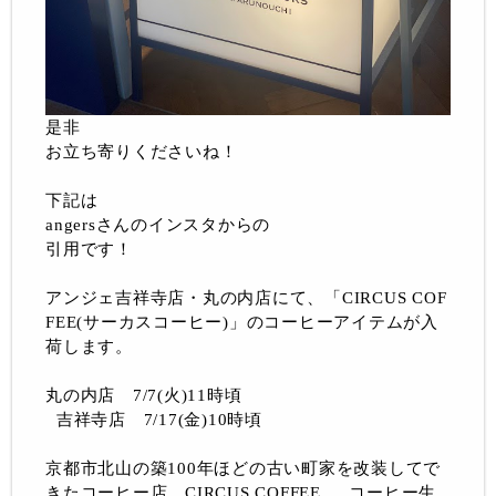
是非
お立ち寄りくださいね！
下記は
angersさんのインスタからの
引用です！
アンジェ吉祥寺店・丸の内店にて、「CIRCUS COF
FEE(サーカスコーヒー)」のコーヒーアイテムが入
荷します。
丸の内店 7/7(火)11時頃
吉祥寺店 7/17(金)10時頃
京都市北山の築100年ほどの古い町家を改装してで
きたコーヒー店、CIRCUS COFFEE。 コーヒー生