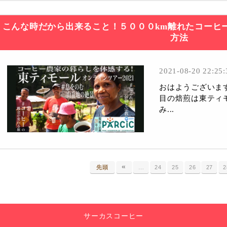
こんな時だから出来ること！５０００km離れたコーヒ
方法
2021-08-20 22:25:
おはようございま
目の焙煎は東ティ
み...
«
先頭
…
24
25
26
27
2
サーカスコーヒー